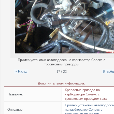
Пример установки автоподсоса на карбюратор Солекс с
тросиковым приводом
« Назад
17 / 22
Вперёд
Дополнительная информация:
Крепление привода на
Название:
карбюраторе Солекс с
тросиковым приводом газа
Пример установки автоподсоса
Описание:
на карбюратор Солекс с
тросиковым приводом