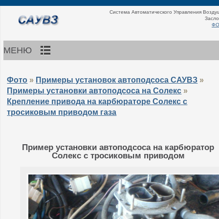
Система Автоматического Управления Возду
Засло
ФО
МЕНЮ
Фото
»
Примеры установок автоподсоса САУВЗ
»
Примеры установки автоподсоса на Солекс
»
Крепление привода на карбюраторе Солекс с
тросиковым приводом газа
Пример установки автоподсоса на карбюратор
Солекс с тросиковым приводом