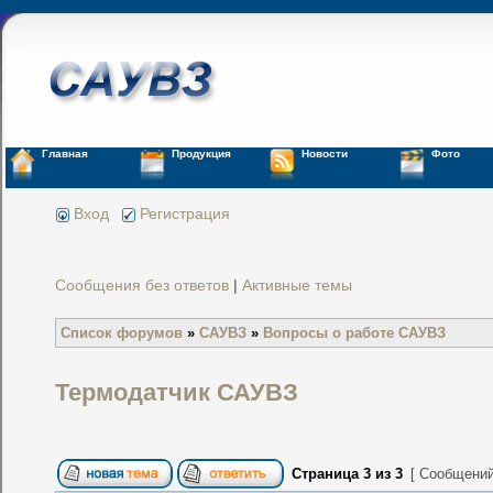
Главная
Продукция
Новости
Фото
Вход
Регистрация
Сообщения без ответов
|
Активные темы
Список форумов
»
САУВЗ
»
Вопросы о работе САУВЗ
Термодатчик САУВЗ
Страница
3
из
3
[ Сообщений