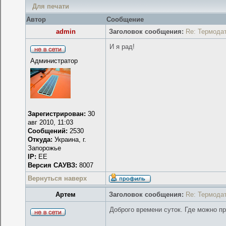
Для печати
Автор
Сообщение
admin
Заголовок сообщения:
Re: Термода
И я рад!
Администратор
Зарегистрирован:
30
авг 2010, 11:03
Сообщений:
2530
Откуда:
Украина, г.
Запорожье
IP:
EE
Версия САУВЗ:
8007
Вернуться наверх
Артем
Заголовок сообщения:
Re: Термода
Доброго времени суток. Где можно п