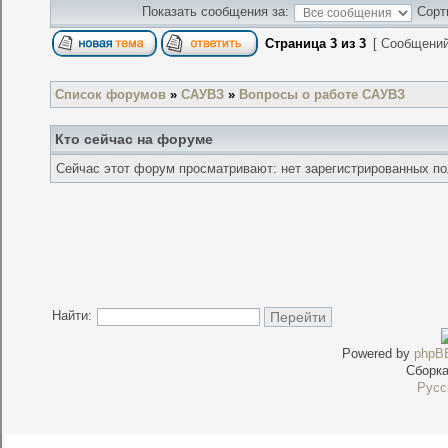
Показать сообщения за:
Сорт
Страница
3
из
3
[ Сообщений
Список форумов
»
САУВЗ
»
Вопросы о работе САУВЗ
Кто сейчас на форуме
Сейчас этот форум просматривают: нет зарегистрированных пол
Найти:
Powered by
phpB
Сборк
Русс