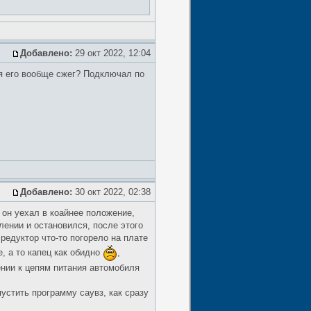
Добавлено:
29 окт 2022, 12:04
 я его вообще сжег? Подключал по
Добавлено:
30 окт 2022, 02:38
 он уехал в коайнее положение,
лении и остановился, после этого
 редуктор что-то погорело на плате
, а то капец как обидно
,
чении к цепям питания автомобиля
устить программу саувз, как сразу