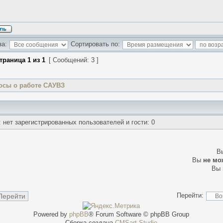
за:
Сортировать по:
траница
1
из
1
[ Сообщений: 3 ]
осы о работе САУВЗ
нет зарегистрированных пользователей и гости: 0
В
Вы
не мо
Вы
Перейти:
Powered by
phpBB
® Forum Software © phpBB Group
Сборка создана
CMSart Studio