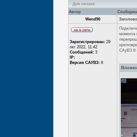
Для печати
Автор
Сообщен
Wend90
Заголов
Подключи
момента 
перепрош
Зарегистрирован:
29
кратковр
окт 2022, 11:42
САуВЗ 8 
Сообщений:
3
IP:
Версия САУВЗ:
8
Вложен