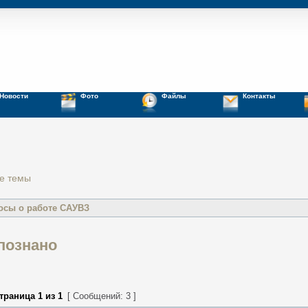
Новости
Фото
Файлы
Контакты
е темы
осы о работе САУВЗ
опознано
траница
1
из
1
[ Сообщений: 3 ]