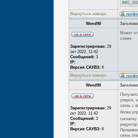
IMG_2022
Вернуться наверх
Wend90
Заголов
Может чт
схеме
Зарегистрирован:
29
окт 2022, 11:42
Сообщений:
3
IP:
Версия САУВЗ:
8
Вернуться наверх
Wend90
Заголов
Получило
уперся, 
связь с б
Зарегистрирован:
29
блока уп
окт 2022, 11:42
Сообщений:
3
сигналку
IP:
редуктор 
Версия САУВЗ:
8
Прошивал
связь от