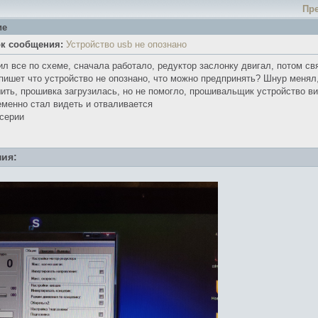
Пр
ие
ок сообщения:
Устройство usb не опознано
л все по схеме, сначала работало, редуктор заслонку двигал, потом свя
пишет что устройство не опознано, что можно предпринять? Шнур менял
ить, прошивка загрузилась, но не помогло, прошивальщик устройство в
еменно стал видеть и отваливается
серии
ия: