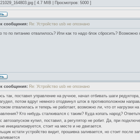
1029_164803.jpg [ 4.7 MIB | Просмотров: 5000 ]
ок сообщения:
Re: Устройство usb не опознано
о то по питанию отвалилось? Или как то надо блок сбросить? Возможно
ок сообщения:
Re: Устройство usb не опознано
сь так, поставил управление на ручное, начал отбивать шаги редуктора,
загудел, потом вдруг немного отодвинул шток в противоположном направ
локом отвалилась и теперь не работает, возможно ли, что от нагрузки на
равления? Кто нибудь сталкивался с таким? Куда копать народ? Ответьте
 с автозапуском купил, поставил, а регулятор не робит. Да, при подклю
не инициализируется, стоит на месте и не двигается.
ьщик кстати устройство видит, прошивка заливается, но стоит после зап
валивается