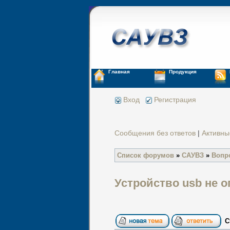
Главная
Продукция
Вход
Регистрация
Сообщения без ответов
|
Активны
Список форумов
»
САУВЗ
»
Вопр
Устройство usb не 
С