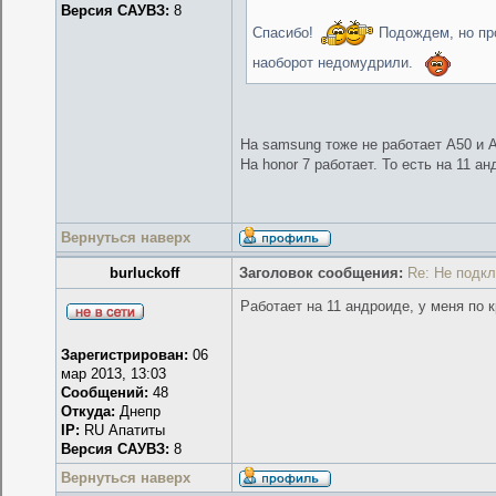
Версия САУВЗ:
8
Спасибо!
Подождем, но про
наоборот недомудрили.
На samsung тоже не работает А50 и А
На honor 7 работает. То есть на 11 ан
Вернуться наверх
burluckoff
Заголовок сообщения:
Re: Не подк
Работает на 11 андроиде, у меня по 
Зарегистрирован:
06
мар 2013, 13:03
Сообщений:
48
Откуда:
Днепр
IP:
RU Апатиты
Версия САУВЗ:
8
Вернуться наверх