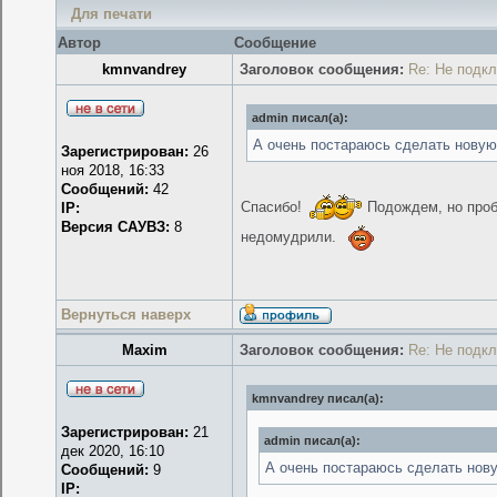
Для печати
Автор
Сообщение
kmnvandrey
Заголовок сообщения:
Re: Не подк
admin писал(а):
А очень постараюсь сделать нову
Зарегистрирован:
26
ноя 2018, 16:33
Сообщений:
42
Спасибо!
Подождем, но пробл
IP:
Версия САУВЗ:
8
недомудрили.
Вернуться наверх
Maxim
Заголовок сообщения:
Re: Не подк
kmnvandrey писал(а):
Зарегистрирован:
21
admin писал(а):
дек 2020, 16:10
А очень постараюсь сделать нов
Сообщений:
9
IP: