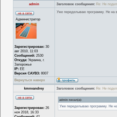
admin
Заголовок сообщения:
Re: Не подк
Уже переделываю программу. Не на вс
Администратор
Зарегистрирован:
30
авг 2010, 11:03
Сообщений:
2530
Откуда:
Украина, г.
Запорожье
IP:
EE
Версия САУВЗ:
8007
Вернуться наверх
kmnvandrey
Заголовок сообщения:
Re: Не подк
admin писал(а):
Уже переделываю программу. Не на 
Зарегистрирован:
26
ноя 2018, 16:33
Сообщений:
42