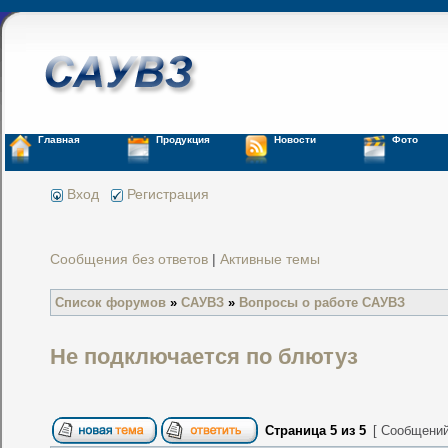
Главная
Продукция
Новости
Фото
Вход
Регистрация
Сообщения без ответов
|
Активные темы
Список форумов
»
САУВЗ
»
Вопросы о работе САУВЗ
Не подключается по блютуз
Страница
5
из
5
[ Сообщений