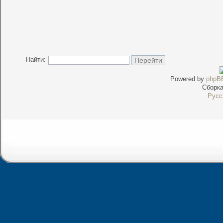
Найти:
Powered by
phpB
Сборк
Русс