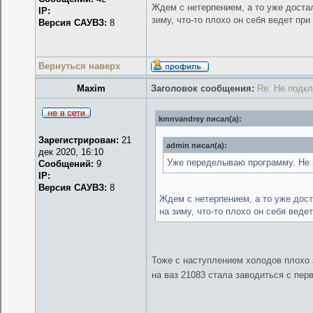
Ждем с нетерпением, а то уже достал
IP:
зиму, что-то плохо он себя ведет при
Версия САУВЗ:
8
Вернуться наверх
Maxim
Заголовок сообщения:
Re: Не подк
kmnvandrey писал(а):
Зарегистрирован:
21
admin писал(а):
дек 2020, 16:10
Уже переделываю программу. Не н
Сообщений:
9
IP:
Версия САУВЗ:
8
Ждем с нетерпением, а то уже дост
на зиму, что-то плохо он себя веде
Тоже с наступлением холодов плохо з
на ваз 21083 стала заводиться с пер