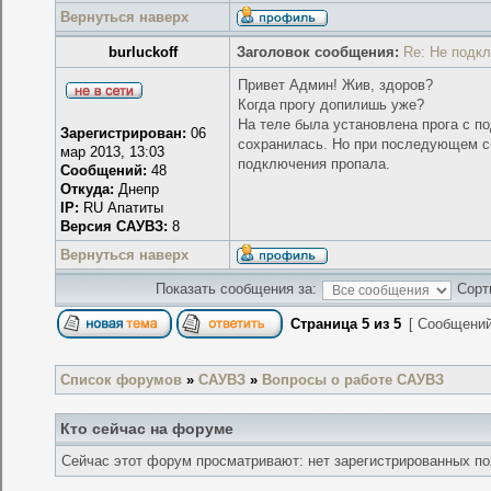
Вернуться наверх
burluckoff
Заголовок сообщения:
Re: Не подк
Привет Админ! Жив, здоров?
Когда прогу допилишь уже?
На теле была установлена прога с п
Зарегистрирован:
06
сохранилась. Но при последующем сб
мар 2013, 13:03
подключения пропала.
Сообщений:
48
Откуда:
Днепр
IP:
RU Апатиты
Версия САУВЗ:
8
Вернуться наверх
Показать сообщения за:
Сорт
Страница
5
из
5
[ Сообщений
Список форумов
»
САУВЗ
»
Вопросы о работе САУВЗ
Кто сейчас на форуме
Сейчас этот форум просматривают: нет зарегистрированных пол