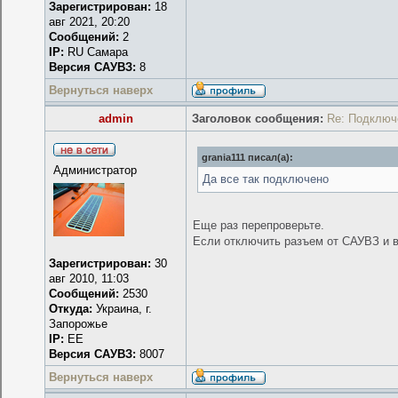
Зарегистрирован:
18
авг 2021, 20:20
Сообщений:
2
IP:
RU Самара
Версия САУВЗ:
8
Вернуться наверх
admin
Заголовок сообщения:
Re: Подключ
grania111 писал(а):
Администратор
Да все так подключено
Еще раз перепроверьте.
Если отключить разъем от САУВЗ и в
Зарегистрирован:
30
авг 2010, 11:03
Сообщений:
2530
Откуда:
Украина, г.
Запорожье
IP:
EE
Версия САУВЗ:
8007
Вернуться наверх