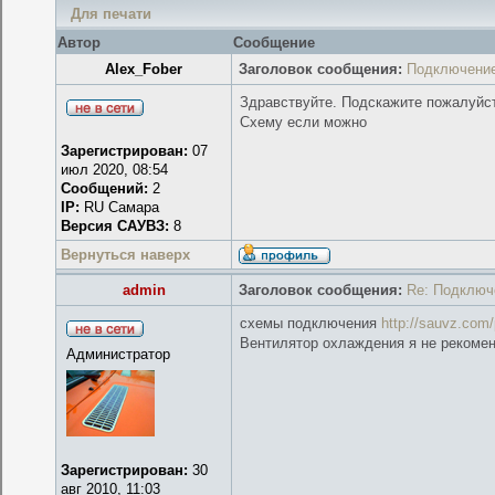
Для печати
Автор
Сообщение
Alex_Fober
Заголовок сообщения:
Подключение
Здравствуйте. Подскажите пожалуйст
Схему если можно
Зарегистрирован:
07
июл 2020, 08:54
Сообщений:
2
IP:
RU Самара
Версия САУВЗ:
8
Вернуться наверх
admin
Заголовок сообщения:
Re: Подключ
схемы подключения
http://sauvz.com
Вентилятор охлаждения я не рекоме
Администратор
Зарегистрирован:
30
авг 2010, 11:03