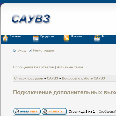
Главная
Продукция
Новости
Фото
Вход
Регистрация
Сообщения без ответов
|
Активные темы
Список форумов
»
САУВЗ
»
Вопросы о работе САУВЗ
Подключение дополнительных вых
Страница
1
из
1
[ Сообщений