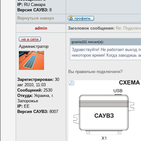
IP:
RU Самара
Версия САУВЗ:
8
Вернуться наверх
admin
Заголовок сообщения:
Re: Подключ
grania111 писал(а):
Администратор
Здравствуйте! Не работает выход п
некоторое время! Когда заводишь а
Вы правильно подключили?
Зарегистрирован:
30
авг 2010, 11:03
Сообщений:
2530
Откуда:
Украина, г.
Запорожье
IP:
EE
Версия САУВЗ:
8007