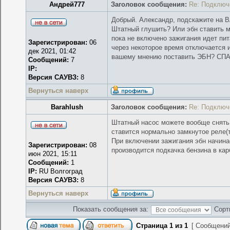
Андрей777
Заголовок сообщения:
Re: Подключ
Добрый. Александр, подскажите на В
Штатный глушить? Или эбн ставить м
пока не включено зажигания идет пит
Зарегистрирован:
06
через некоторое время отключается 
дек 2021, 01:42
вашему мнению поставить ЭБН? С
Сообщений:
7
IP:
Версия САУВЗ:
8
Вернуться наверх
Barahlush
Заголовок сообщения:
Re: Подключ
Штатный насос можете вообще снять, 
ставится нормально замкнутое реле(т
При включении зажигания эбн начинае
Зарегистрирован:
08
производится подкачка бензина в кар
июн 2021, 15:11
Сообщений:
1
IP:
RU Волгоград
Версия САУВЗ:
8
Вернуться наверх
Показать сообщения за:
Сорт
Страница
1
из
1
[ Сообщений