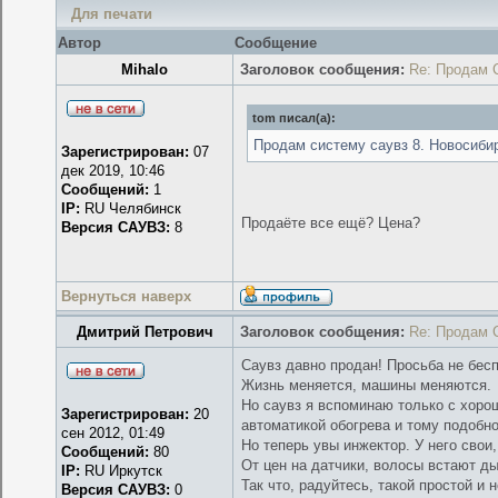
Для печати
Автор
Сообщение
Mihalo
Заголовок сообщения:
Re: Продам 
tom писал(а):
Продам систему саувз 8. Новосиби
Зарегистрирован:
07
дек 2019, 10:46
Сообщений:
1
IP:
RU Челябинск
Продаёте все ещё? Цена?
Версия САУВЗ:
8
Вернуться наверх
Дмитрий Петрович
Заголовок сообщения:
Re: Продам 
Саувз давно продан! Просьба не бесп
Жизнь меняется, машины меняются.
Но саувз я вспоминаю только с хоро
Зарегистрирован:
20
автоматикой обогрева и тому подобно
сен 2012, 01:49
Но теперь увы инжектор. У него свои
Сообщений:
80
От цен на датчики, волосы встают д
IP:
RU Иркутск
Так что, радуйтесь, такой простой и 
Версия САУВЗ:
0