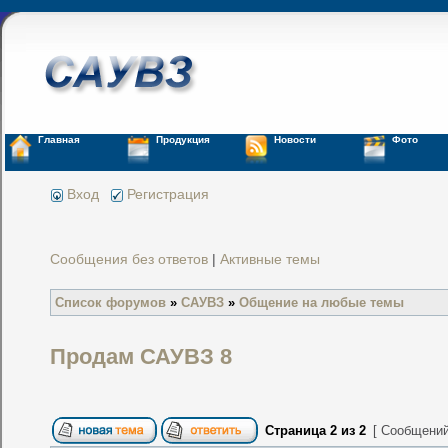
Главная
Продукция
Новости
Фото
Вход
Регистрация
Сообщения без ответов
|
Активные темы
Список форумов
»
САУВЗ
»
Общение на любые темы
Продам САУВЗ 8
Страница
2
из
2
[ Сообщений