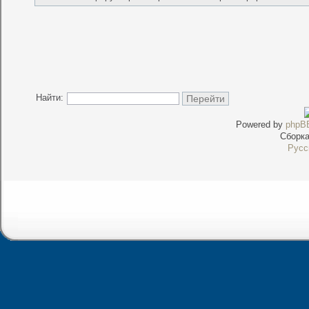
Найти:
Powered by
phpB
Сборк
Русс