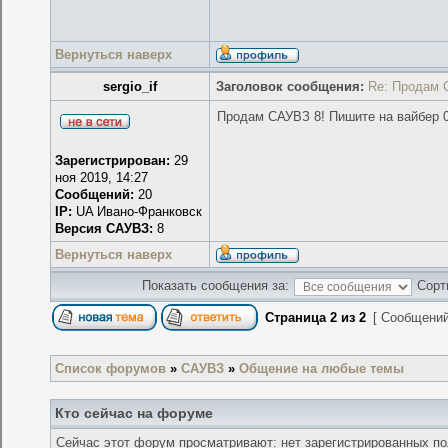
Вернуться наверх
sergio_if
Заголовок сообщения:
Re: Продам 
Продам САУВЗ 8! Пишите на вайбер 
Зарегистрирован:
29
ноя 2019, 14:27
Сообщений:
20
IP:
UA Ивано-Франковск
Версия САУВЗ:
8
Вернуться наверх
Показать сообщения за:
Сорт
Страница
2
из
2
[ Сообщений
Список форумов
»
САУВЗ
»
Общение на любые темы
Кто сейчас на форуме
Сейчас этот форум просматривают: нет зарегистрированных пол