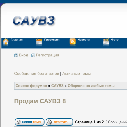
Главная
Продукция
Новости
Фото
Вход
Регистрация
Сообщения без ответов
|
Активные темы
Список форумов
»
САУВЗ
»
Общение на любые темы
Продам САУВЗ 8
Страница
1
из
2
[ Сообщений