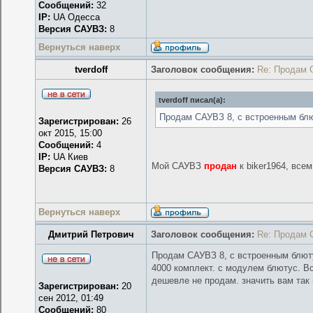
Сообщений:
32
IP:
UA Одесса
Версия САУВЗ:
8
Вернуться наверх
tverdoff
Заголовок сообщения:
Re: Продам 
tverdoff писал(а):
Продам САУВЗ 8, с встроенным блю
Зарегистрирован:
26
окт 2015, 15:00
Сообщений:
4
IP:
UA Киев
Мой САУВЗ
продан
к biker1964, все
Версия САУВЗ:
8
Вернуться наверх
Дмитрий Петрович
Заголовок сообщения:
Re: Продам 
Продам САУВЗ 8, с встроенным блют
4000 комплект. с модулем блютус. Вс
дешевле не продам. значить вам так 
Зарегистрирован:
20
сен 2012, 01:49
Сообщений:
80