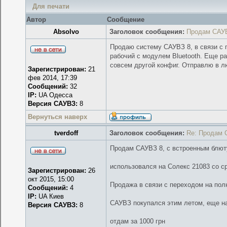
Для печати
Автор
Сообщение
Absolvo
Заголовок сообщения:
Продам САУ
Продаю систему САУВЗ 8, в связи с 
рабочий с модулем Bluetooth. Еще р
совсем другой конфиг. Отправлю в л
Зарегистрирован:
21
фев 2014, 17:39
Сообщений:
32
IP:
UA Одесса
Версия САУВЗ:
8
Вернуться наверх
tverdoff
Заголовок сообщения:
Re: Продам 
Продам САУВЗ 8, с встроенным блют
использовался на Солекс 21083 со ср
Зарегистрирован:
26
окт 2015, 15:00
Продажа в связи с переходом на пол
Сообщений:
4
IP:
UA Киев
САУВЗ покупался этим летом, еще на
Версия САУВЗ:
8
отдам за 1000 грн