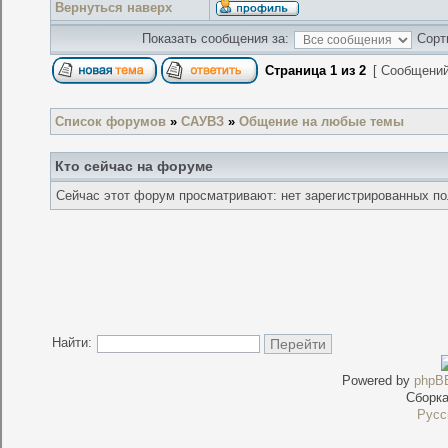
Вернуться наверх
Показать сообщения за:
Сорт
Страница
1
из
2
[ Сообщений
Список форумов
»
САУВЗ
»
Общение на любые темы
Кто сейчас на форуме
Сейчас этот форум просматривают: нет зарегистрированных пол
Найти:
Powered by
phpB
Сборк
Русс