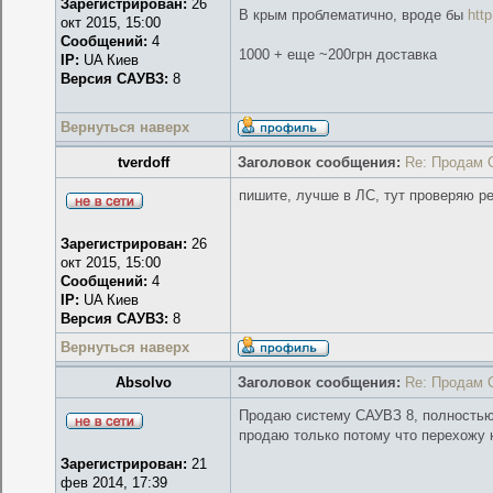
Зарегистрирован:
26
В крым проблематично, вроде бы
htt
окт 2015, 15:00
Сообщений:
4
1000 + еще ~200грн доставка
IP:
UA Киев
Версия САУВЗ:
8
Вернуться наверх
tverdoff
Заголовок сообщения:
Re: Продам 
пишите, лучше в ЛС, тут проверяю р
Зарегистрирован:
26
окт 2015, 15:00
Сообщений:
4
IP:
UA Киев
Версия САУВЗ:
8
Вернуться наверх
Absolvo
Заголовок сообщения:
Re: Продам 
Продаю систему САУВЗ 8, полностью 
продаю только потому что перехожу 
Зарегистрирован:
21
фев 2014, 17:39