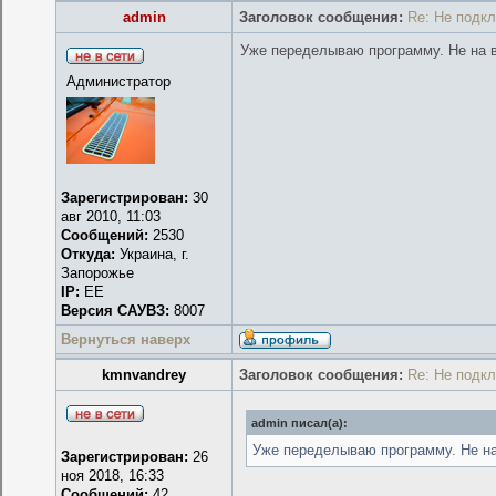
admin
Заголовок сообщения:
Re: Не подк
Уже переделываю программу. Не на вс
Администратор
Зарегистрирован:
30
авг 2010, 11:03
Сообщений:
2530
Откуда:
Украина, г.
Запорожье
IP:
EE
Версия САУВЗ:
8007
Вернуться наверх
kmnvandrey
Заголовок сообщения:
Re: Не подк
admin писал(а):
Уже переделываю программу. Не на 
Зарегистрирован:
26
ноя 2018, 16:33
Сообщений:
42