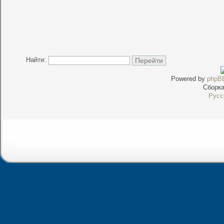
Найти:
Powered by
phpB
Сборк
Русс