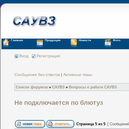
Главная
Продукция
Новости
Фото
Вход
Регистрация
Сообщения без ответов
|
Активные темы
Список форумов
»
САУВЗ
»
Вопросы о работе САУВЗ
Не подключается по блютуз
Страница
5
из
5
[ Сообщений