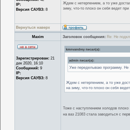
Ждем с нетерпением, а то уже достал
IP:
зиму, что-то плохо он себя ведет при
Версия САУВЗ:
8
Вернуться наверх
Maxim
Заголовок сообщения:
Re: Не подк
kmnvandrey писал(а):
Зарегистрирован:
21
admin писал(а):
дек 2020, 16:10
Уже переделываю программу. Не н
Сообщений:
9
IP:
Версия САУВЗ:
8
Ждем с нетерпением, а то уже дост
на зиму, что-то плохо он себя веде
Тоже с наступлением холодов плохо з
на ваз 21083 стала заводиться с пер