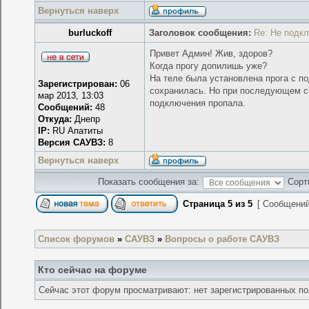
Вернуться наверх
burluckoff
Заголовок сообщения:
Re: Не подк
Привет Админ! Жив, здоров?
Когда прогу допилишь уже?
На теле была установлена прога с п
Зарегистрирован:
06
сохранилась. Но при последующем сб
мар 2013, 13:03
подключения пропала.
Сообщений:
48
Откуда:
Днепр
IP:
RU Апатиты
Версия САУВЗ:
8
Вернуться наверх
Показать сообщения за:
Сорт
Страница
5
из
5
[ Сообщений
Список форумов
»
САУВЗ
»
Вопросы о работе САУВЗ
Кто сейчас на форуме
Сейчас этот форум просматривают: нет зарегистрированных пол