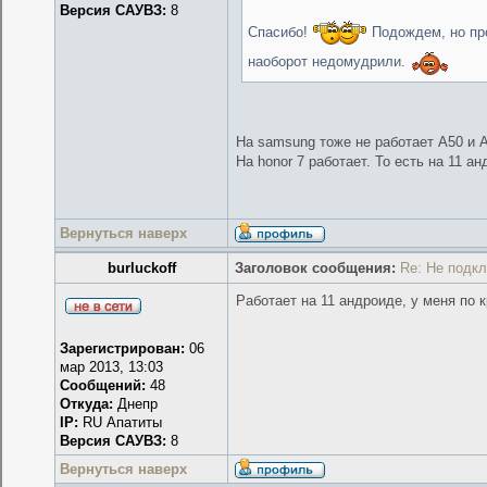
Версия САУВЗ:
8
Спасибо!
Подождем, но про
наоборот недомудрили.
На samsung тоже не работает А50 и А
На honor 7 работает. То есть на 11 ан
Вернуться наверх
burluckoff
Заголовок сообщения:
Re: Не подк
Работает на 11 андроиде, у меня по 
Зарегистрирован:
06
мар 2013, 13:03
Сообщений:
48
Откуда:
Днепр
IP:
RU Апатиты
Версия САУВЗ:
8
Вернуться наверх