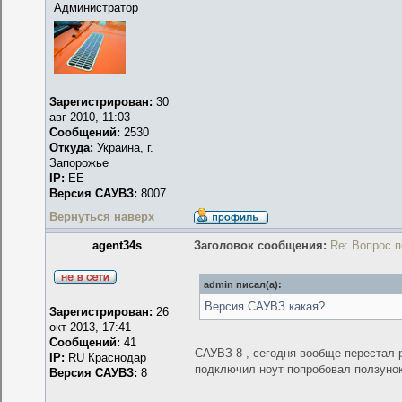
Администратор
Зарегистрирован:
30
авг 2010, 11:03
Сообщений:
2530
Откуда:
Украина, г.
Запорожье
IP:
EE
Версия САУВЗ:
8007
Вернуться наверх
agent34s
Заголовок сообщения:
Re: Вопрос 
admin писал(а):
Версия САУВЗ какая?
Зарегистрирован:
26
окт 2013, 17:41
Сообщений:
41
САУВЗ 8 , сегодня вообще перестал р
IP:
RU Краснодар
подключил ноут попробовал ползунок
Версия САУВЗ:
8