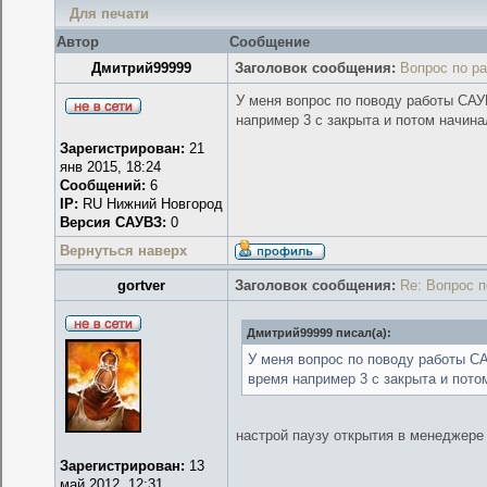
Для печати
Автор
Сообщение
Дмитрий99999
Заголовок сообщения:
Вопрос по р
У меня вопрос по поводу работы САУ
например 3 с закрыта и потом начина
Зарегистрирован:
21
янв 2015, 18:24
Сообщений:
6
IP:
RU Нижний Новгород
Версия САУВЗ:
0
Вернуться наверх
gortver
Заголовок сообщения:
Re: Вопрос 
Дмитрий99999 писал(а):
У меня вопрос по поводу работы СА
время например 3 с закрыта и пото
настрой паузу открытия в менеджере
Зарегистрирован:
13
май 2012, 12:31