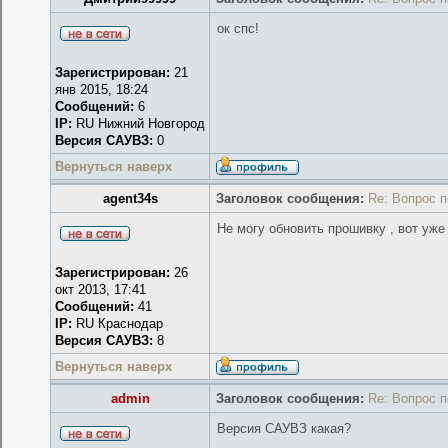
ок спс!
Зарегистрирован:
21
янв 2015, 18:24
Сообщений:
6
IP:
RU Нижний Новгород
Версия САУВЗ:
0
Вернуться наверх
agent34s
Заголовок сообщения:
Re: Вопрос 
Не могу обновить прошивку , вот уже
Зарегистрирован:
26
окт 2013, 17:41
Сообщений:
41
IP:
RU Краснодар
Версия САУВЗ:
8
Вернуться наверх
admin
Заголовок сообщения:
Re: Вопрос 
Версия САУВЗ какая?