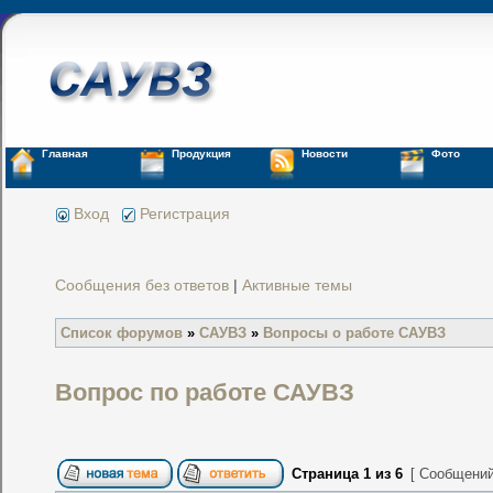
Главная
Продукция
Новости
Фото
Вход
Регистрация
Сообщения без ответов
|
Активные темы
Список форумов
»
САУВЗ
»
Вопросы о работе САУВЗ
Вопрос по работе САУВЗ
Страница
1
из
6
[ Сообщений