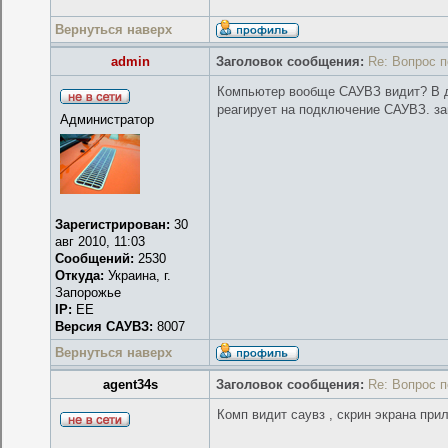
Вернуться наверх
admin
Заголовок сообщения:
Re: Вопрос 
Компьютер вообще САУВЗ видит? В д
реагирует на подключение САУВЗ. за
Администратор
Зарегистрирован:
30
авг 2010, 11:03
Сообщений:
2530
Откуда:
Украина, г.
Запорожье
IP:
EE
Версия САУВЗ:
8007
Вернуться наверх
agent34s
Заголовок сообщения:
Re: Вопрос 
Комп видит саувз , скрин экрана при