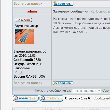
Вернуться наверх
admin
Заголовок сообщения:
Re: Вопрос 
На каком этапе происходит сбой, пр
100% живой. Попробуйте эти действи
Администратор
Лампа может светится или из-за повр
Как это все началось?
Зарегистрирован:
30
авг 2010, 11:03
Сообщений:
2530
Откуда:
Украина, г.
Запорожье
IP:
EE
Версия САУВЗ:
8007
Вернуться наверх
Показать сообщения за:
Сорт
Страница
1
из
6
[ Сообщений