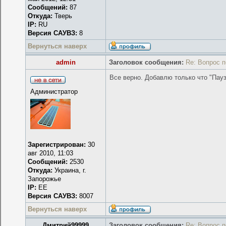
Сообщений:
87
Откуда:
Тверь
IP:
RU
Версия САУВЗ:
8
Вернуться наверх
admin
Заголовок сообщения:
Re: Вопрос 
Все верно. Добавлю только что "Пауз
Администратор
Зарегистрирован:
30
авг 2010, 11:03
Сообщений:
2530
Откуда:
Украина, г.
Запорожье
IP:
EE
Версия САУВЗ:
8007
Вернуться наверх
Дмитрий99999
Заголовок сообщения:
Re: Вопрос 