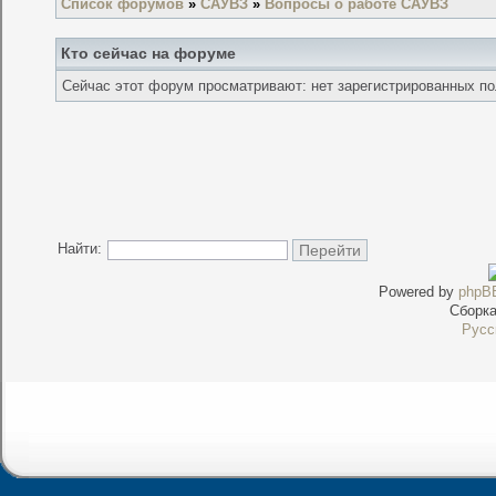
Список форумов
»
САУВЗ
»
Вопросы о работе САУВЗ
Кто сейчас на форуме
Сейчас этот форум просматривают: нет зарегистрированных пол
Найти:
Powered by
phpB
Сборк
Русс