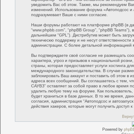
уведомить Вас об этом. Также, мы рекомендуем Ва
изменений. Использование форума «Автоподсос и 
подразумевает Ваше с ними согласие.
Наши форумы работают на платформе phpBB (в дал
“www.phpbb.com”, “phpBB Group”, “phpBB Teams”), 
дальнейшем “GPL”). Дистрибутив может быть загру
техническю поддержку и не несут ответственности
администрации. С более детальной информацией 
Вы подтверждаете своё согласие не размещать соо
характера, угроз и призывов к национальной розн
страны, которая предоставляет услуги хостинга дл
международного законодательства. В случае раз
заблокировать Ваш аккаунт и поставить об этом в 
адреса всех сообщений. Вы соглашаетесь с тем, чт
САУВЗ” оставляет за собой право в любое время по
удалить любую тему на форуме. Как пользователь,
будет храниться в базе данных. В то же время, да
согласия, администрация “Автоподсос и автозапуск
действия хакеров, которые могут получить доступ 
Верну
Powered by
phpB