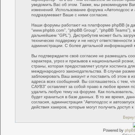
уведомить Вас об этом. Также, мы рекомендуем Ва
изменений. Использование форума «Автоподсос и 
подразумевает Ваше с ними согласие.
Наши форумы работают на платформе phpBB (в дал
“www.phpbb.com”, “phpBB Group”, “phpBB Teams”), 
дальнейшем “GPL”). Дистрибутив может быть загру
техническю поддержку и не несут ответственности
администрации. С более детальной информацией 
Вы подтверждаете своё согласие не размещать соо
характера, угроз и призывов к национальной розн
страны, которая предоставляет услуги хостинга дл
международного законодательства. В случае раз
заблокировать Ваш аккаунт и поставить об этом в 
адреса всех сообщений. Вы соглашаетесь с тем, чт
САУВЗ” оставляет за собой право в любое время по
удалить любую тему на форуме. Как пользователь,
будет храниться в базе данных. В то же время, да
согласия, администрация “Автоподсос и автозапуск
действия хакеров, которые могут получить доступ 
Верну
Powered by
phpB