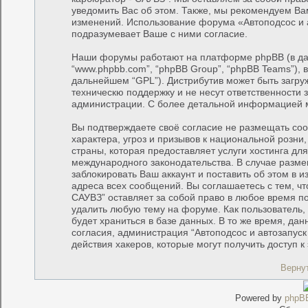
уведомить Вас об этом. Также, мы рекомендуем Ва
изменений. Использование форума «Автоподсос и 
подразумевает Ваше с ними согласие.
Наши форумы работают на платформе phpBB (в дал
“www.phpbb.com”, “phpBB Group”, “phpBB Teams”), 
дальнейшем “GPL”). Дистрибутив может быть загру
техническю поддержку и не несут ответственности
администрации. С более детальной информацией 
Вы подтверждаете своё согласие не размещать соо
характера, угроз и призывов к национальной розн
страны, которая предоставляет услуги хостинга дл
международного законодательства. В случае раз
заблокировать Ваш аккаунт и поставить об этом в 
адреса всех сообщений. Вы соглашаетесь с тем, чт
САУВЗ” оставляет за собой право в любое время по
удалить любую тему на форуме. Как пользователь,
будет храниться в базе данных. В то же время, да
согласия, администрация “Автоподсос и автозапуск
действия хакеров, которые могут получить доступ 
Верну
Powered by
phpB