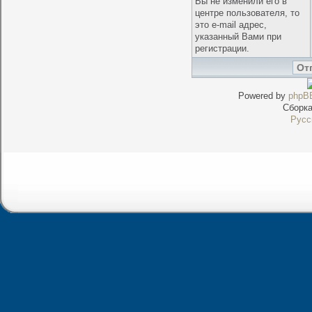
Вы не изменили его в
центре пользователя, то
это e-mail адрес,
указанный Вами при
регистрации.
Powered by
phpB
Сборк
Русс