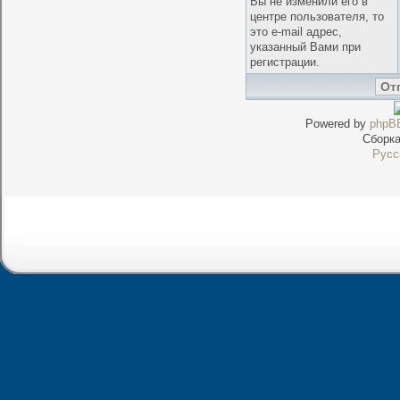
Вы не изменили его в
центре пользователя, то
это e-mail адрес,
указанный Вами при
регистрации.
Powered by
phpB
Сборк
Русс