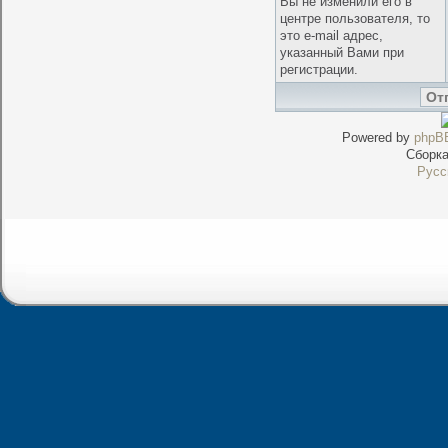
Вы не изменили его в
центре пользователя, то
это e-mail адрес,
указанный Вами при
регистрации.
Powered by
phpB
Сборк
Русс