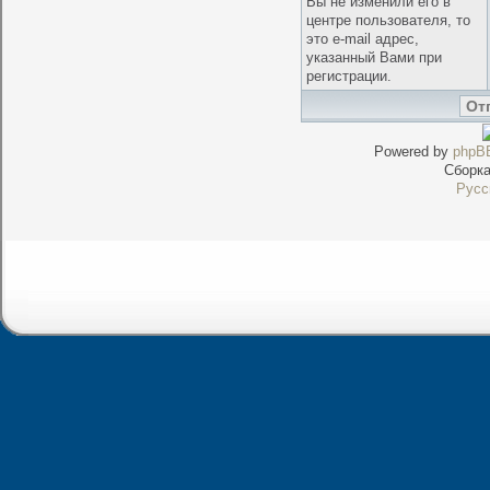
Вы не изменили его в
центре пользователя, то
это e-mail адрес,
указанный Вами при
регистрации.
Powered by
phpB
Сборк
Русс