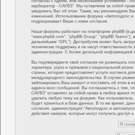
согласны с одним, или несколькими условиями - по
карбюратор - САУВЗ”. Мы оставляем за собой прав
уведомить Вас об этом. Также, мы рекомендуем Ва
изменений. Использование форума «Автоподсос и 
подразумевает Ваше с ними согласие.
Наши форумы работают на платформе phpBB (в дал
“www.phpbb.com”, “phpBB Group”, “phpBB Teams”), 
дальнейшем “GPL”). Дистрибутив может быть загру
техническю поддержку и не несут ответственности
администрации. С более детальной информацией 
Вы подтверждаете своё согласие не размещать соо
характера, угроз и призывов к национальной розн
страны, которая предоставляет услуги хостинга дл
международного законодательства. В случае раз
заблокировать Ваш аккаунт и поставить об этом в 
адреса всех сообщений. Вы соглашаетесь с тем, чт
САУВЗ” оставляет за собой право в любое время по
удалить любую тему на форуме. Как пользователь,
будет храниться в базе данных. В то же время, да
согласия, администрация “Автоподсос и автозапуск
действия хакеров, которые могут получить доступ 