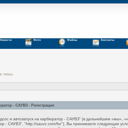
Новости
Фото
Файлы
Контакты
е темы
юратор - САУВЗ - Регистрация
дсос и автозапуск на карбюратор - САУВЗ” (в дальнейшем «мы», «н
ор - САУВЗ”, “http://sauvz.com/for”), Вы принимаете следующие усл