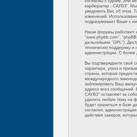
согласны с одним, или не
карбюратор - САУВЗ”. Мы
уведомить Вас об этом. 
изменений. Использовани
подразумевает Ваше с ни
Наши форумы работают на
“www.phpbb.com”, “phpBB 
дальнейшем “GPL”). Дист
техническю поддержку и 
администрации. С более
Вы подтверждаете своё с
характера, угроз и приз
страны, которая предоста
международного законод
заблокировать Ваш аккаун
адреса всех сообщений. В
САУВЗ” оставляет за соб
удалить любую тему на ф
будет храниться в базе 
согласия, администрация 
действия хакеров, которы