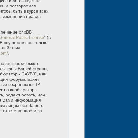
сос и автозапуск на
мя, и постараемся
тобы быть в курсе всех
е изменения правил
спечение phpBB”,
General Public License
” (в
BB осуществляют только
и действия
com/
.
 порнографического
х законы Вашей страны,
рбюратор - САУВЗ”, или
ация форума может
елью сохраняются IP
к на карбюратор -
ь, редактировать, или
ная Вами информация
ьим лицам без Вашего
т ответственности за