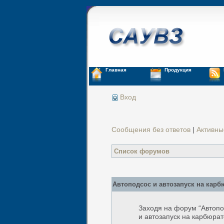
Главная
Продукция
Вход
Сообщения без ответов
|
Активны
Список форумов
Автоподсос и автозапуск на карб
Заходя на форум “Автопо
и автозапуск на карбюрат