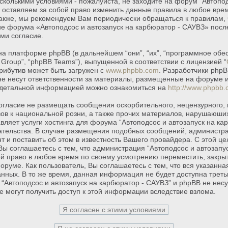
сколькими условиями - пожалуйста, не заходите на форум “Автопод
 оставляем за собой право изменить данные правила в любое вре
Также, мы рекомендуем Вам периодически обращаться к правилам, ч
е форума «Автоподсос и автозапуск на карбюратор - САУВЗ» посл
ми согласие.
 платформе phpBB (в дальнейшем “они”, “их”, “программное обе
Group”, “phpBB Teams”), выпущенной в соответствии с лицензией “
рибутив может быть загружен с
www.phpbb.com
. Разработчики php
не несут ответственности за материалы, размещенные на форуме 
 детальной информацией можно ознакомиться на
http://www.phpbb.
огласие не размещать сообщения оскорбительного, нецензурного,
ывов к национальной розни, а также прочих материалов, нарушаюши
вляет услуги хостинга для форума “Автоподсос и автозапуск на ка
ательства. В случае размещения подобных сообщений, администр
т и поставить об этом в известность Вашего провайдера. С этой ц
ы соглашаетесь с тем, что администрация “Автоподсос и автозапус
ой право в любое время по своему усмотрению переместить, закрыт
оруме. Как пользователь, Вы соглашаетесь с тем, что вся указан
данных. В то же время, данная информация не будет доступна трет
“Автоподсос и автозапуск на карбюратор - САУВЗ” и phpBB не несу
е могут получить доступ к этой информации вследствие взлома.