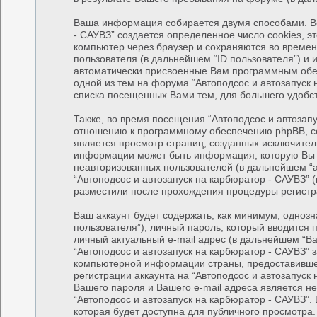
Ваша информация собирается двумя способами. Во
- САУВЗ” создается определенное число cookies, 
компьютер через браузер и сохраняются во времен
пользователя (в дальнейшем “ID пользователя”) и 
автоматически присвоенные Вам программным обес
одной из тем на форума “Автоподсос и автозапуск 
списка посещенных Вами тем, для большего удобс
Также, во время посещения “Автоподсос и автозап
отношению к программному обеспечению phpBB, coo
является просмотр страниц, созданных исключит
информации может быть информация, которую Вы 
неавторизованных пользователей (в дальнейшем “
“Автоподсос и автозапуск на карбюратор - САУВЗ” 
разместили после прохождения процедуры регистр
Ваш аккаунт будет содержать, как минимум, одно
пользователя”), личный пароль, который вводится
личный актуальный e-mail адрес (в дальнейшем “В
“Автоподсос и автозапуск на карбюратор - САУВЗ” 
компьютерной информации страны, предоставивше
регистрации аккаунта на “Автоподсос и автозапуск
Вашего пароля и Вашего e-mail адреса является 
“Автоподсос и автозапуск на карбюратор - САУВЗ”
которая будет доступна для публичного просмотра.