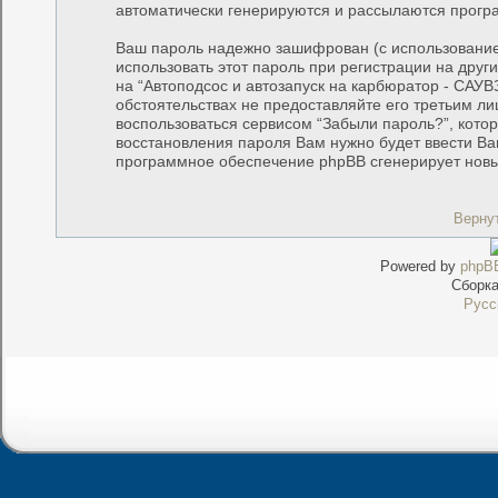
автоматически генерируются и рассылаются прог
Ваш пароль надежно зашифрован (с использование
использовать этот пароль при регистрации на друг
на “Автоподсос и автозапуск на карбюратор - САУВЗ
обстоятельствах не предоставляйте его третьим ли
воспользоваться сервисом “Забыли пароль?”, кот
восстановления пароля Вам нужно будет ввести Ваш
программное обеспечение phpBB сгенерирует новый
Верну
Powered by
phpB
Сборк
Русс