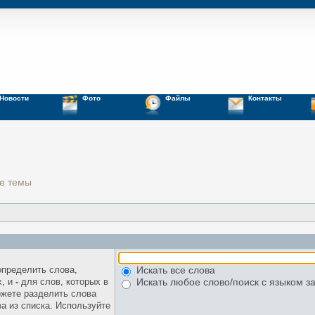
Новости
Фото
Файлы
Контакты
е темы
Искать все слова
определить слова,
х, и
-
для слов, которых в
Искать любое слово/поиск с языком з
ожете разделить слова
а из списка. Используйте