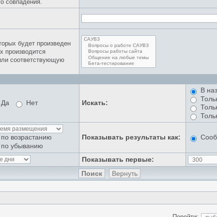
о совпадения.
торых будет произведен
х производится
чили соответствующую
В на
Толь
Да
Нет
Искать:
Толь
Толь
Показывать результаты как:
Соо
по возрастанию
по убыванию
Показывать первые:
Перейти: