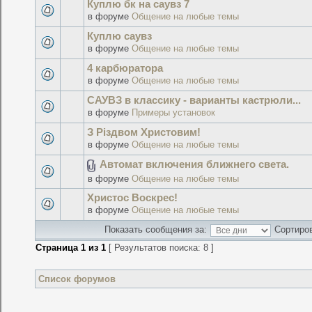
Куплю бк на саувз 7
в форуме
Общение на любые темы
Куплю саувз
в форуме
Общение на любые темы
4 карбюратора
в форуме
Общение на любые темы
САУВЗ в классику - варианты кастрюли...
в форуме
Примеры установок
З Різдвом Христовим!
в форуме
Общение на любые темы
Автомат включения ближнего света.
в форуме
Общение на любые темы
Христос Воскрес!
в форуме
Общение на любые темы
Показать сообщения за:
Сортиров
Страница
1
из
1
[ Результатов поиска: 8 ]
Список форумов