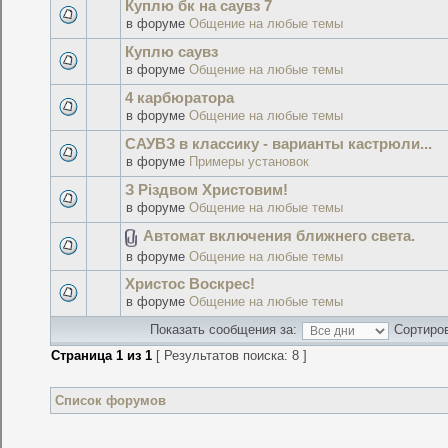
Куплю бк на саувз 7
в форуме
Общение на любые темы
Куплю саувз
в форуме
Общение на любые темы
4 карбюратора
в форуме
Общение на любые темы
САУВЗ в классику - варианты кастрюли...
в форуме
Примеры установок
З Різдвом Христовим!
в форуме
Общение на любые темы
Автомат включения ближнего света.
в форуме
Общение на любые темы
Христос Воскрес!
в форуме
Общение на любые темы
Показать сообщения за:
Сортиров
Страница
1
из
1
[ Результатов поиска: 8 ]
Список форумов