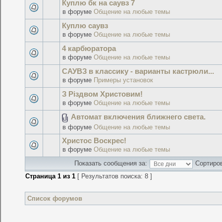
Куплю бк на саувз 7
в форуме
Общение на любые темы
Куплю саувз
в форуме
Общение на любые темы
4 карбюратора
в форуме
Общение на любые темы
САУВЗ в классику - варианты кастрюли...
в форуме
Примеры установок
З Різдвом Христовим!
в форуме
Общение на любые темы
Автомат включения ближнего света.
в форуме
Общение на любые темы
Христос Воскрес!
в форуме
Общение на любые темы
Показать сообщения за:
Сортиров
Страница
1
из
1
[ Результатов поиска: 8 ]
Список форумов