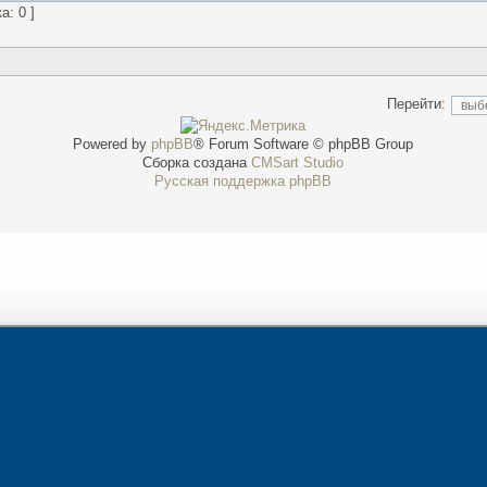
а: 0 ]
Перейти:
Powered by
phpBB
® Forum Software © phpBB Group
Сборка создана
CMSart Studio
Русская поддержка phpBB