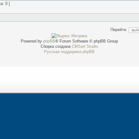
а: 0 ]
Перейти:
Powered by
phpBB
® Forum Software © phpBB Group
Сборка создана
CMSart Studio
Русская поддержка phpBB