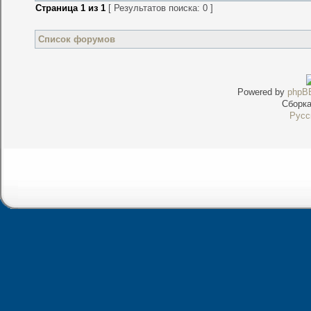
Страница
1
из
1
[ Результатов поиска: 0 ]
Список форумов
Powered by
phpB
Сборк
Русс