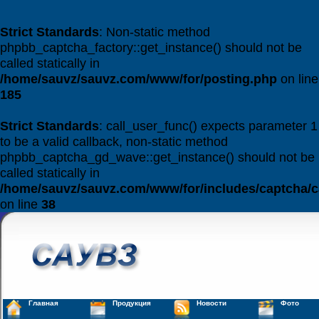
Strict Standards
: Non-static method
phpbb_captcha_factory::get_instance() should not be
called statically in
/home/sauvz/sauvz.com/www/for/posting.php
on line
185
Strict Standards
: call_user_func() expects parameter 1
to be a valid callback, non-static method
phpbb_captcha_gd_wave::get_instance() should not be
called statically in
/home/sauvz/sauvz.com/www/for/includes/captcha/c
on line
38
Главная
Продукция
Новости
Фото