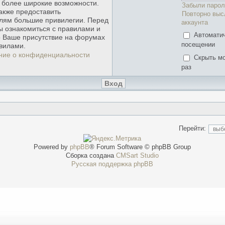
ь более широкие возможности.
Забыли парол
акже предоставить
Повторно выс
лям большие привилегии. Перед
аккаунта
ы ознакомиться с правилами и
Автомати
о Ваше присутствие на форумах
посещении
вилами.
ние о конфиденциальности
Скрыть мо
раз
Перейти:
Powered by
phpBB
® Forum Software © phpBB Group
Сборка создана
CMSart Studio
Русская поддержка phpBB