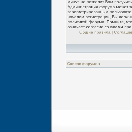
минут, но позволит Вам получит
Администрация форума может т
зарегистрированным пользовате
началом регистрации, Вы должн
политикой форума. Помните, чт
означает согласие со
всеми
пра
Общие правила
|
Соглаше
Список форумов