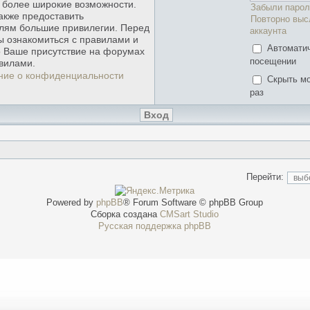
ь более широкие возможности.
Забыли парол
акже предоставить
Повторно выс
лям большие привилегии. Перед
аккаунта
ы ознакомиться с правилами и
Автомати
о Ваше присутствие на форумах
посещении
вилами.
ние о конфиденциальности
Скрыть мо
раз
Перейти:
Powered by
phpBB
® Forum Software © phpBB Group
Сборка создана
CMSart Studio
Русская поддержка phpBB