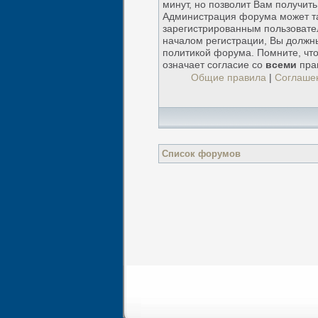
минут, но позволит Вам получит
Администрация форума может т
зарегистрированным пользовате
началом регистрации, Вы должн
политикой форума. Помните, чт
означает согласие со
всеми
пра
Общие правила
|
Соглаше
Список форумов