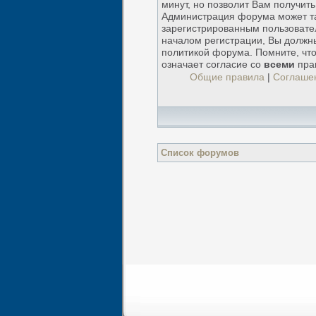
минут, но позволит Вам получит
Администрация форума может т
зарегистрированным пользовате
началом регистрации, Вы должн
политикой форума. Помните, чт
означает согласие со
всеми
пра
Общие правила
|
Соглаше
Список форумов