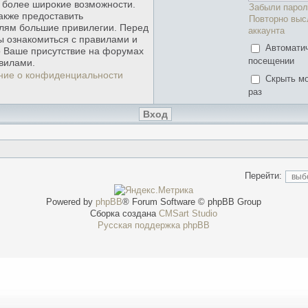
ь более широкие возможности.
Забыли парол
акже предоставить
Повторно выс
лям большие привилегии. Перед
аккаунта
ы ознакомиться с правилами и
Автомати
о Ваше присутствие на форумах
посещении
вилами.
ние о конфиденциальности
Скрыть мо
раз
Перейти:
Powered by
phpBB
® Forum Software © phpBB Group
Сборка создана
CMSart Studio
Русская поддержка phpBB