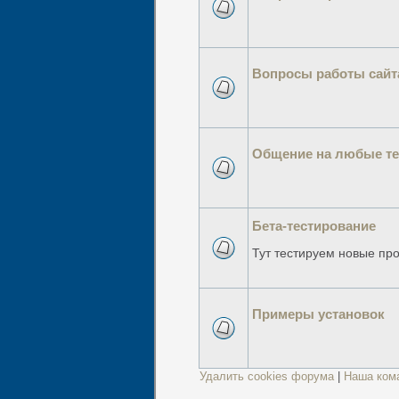
Вопросы работы сайт
Общение на любые т
Бета-тестирование
Тут тестируем новые пр
Примеры установок
Удалить cookies форума
|
Наша ком