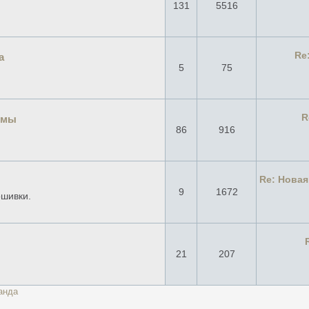
131
5516
Re
а
5
75
R
емы
86
916
Re: Нова
9
1672
ошивки.
21
207
анда