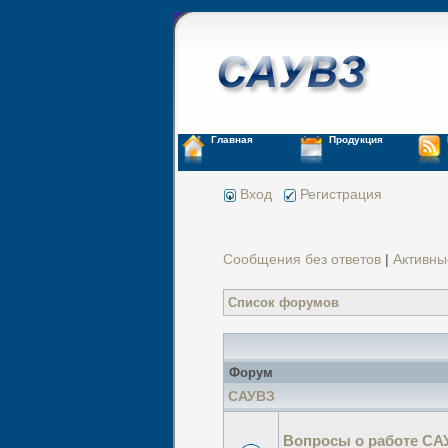
Главная
Продукция
Вход
Регистрация
Сообщения без ответов
|
Активны
Список форумов
Форум
САУВЗ
Вопросы о работе СА